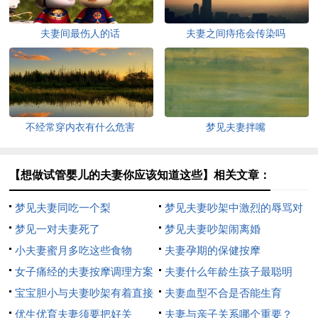
夫妻间最伤人的话
夫妻之间痔疮会传染吗
不经常穿内衣有什么危害
梦见夫妻拌嘴
【想做试管婴儿的夫妻你应该知道这些】相关文章：
梦见夫妻同吃一个梨
梦见夫妻吵架中激烈的辱骂对
梦见一对夫妻死了
方
梦见夫妻吵架闹离婚
小夫妻蜜月多吃这些食物
夫妻孕期的保健按摩
女子痛经的夫妻按摩调理方案
夫妻什么年龄生孩子最聪明
宝宝胆小与夫妻吵架有着直接
夫妻血型不合是否能生育
的关系
优生优育夫妻须要把好关
夫妻与亲子关系哪个重要？