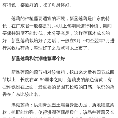
有特色，都挺好的，吃了对身体好。
莲藕的种植需要适宜的环境，新垦莲藕是广东的特
长，在广东省一般都是3月-4月上旬期间进行种植，期间
要保持温度不能过低，水分要充足，这样莲藕才成长的
好，新垦莲藕栽培好了之后，一般在9月下旬至翌年3月进
行采收枯荷藕，整理好了之后就可以上市了。
新垦莲藕和洪湖莲藕哪个好
新垦莲藕的藕节相对较短粗，挖出来之后有四节或四
节以上，长度在40-50厘米之间，莲藕皮的颜色偏黄，有
些许锈斑在上面，最重要的是因其松粉的口感、浓郁的藕
香在广东比较出名。
洪湖莲藕：洪湖青泥巴土壤自身肥力足，质地细腻柔
软，抓肥能力强，使得洪湖莲藕品质佳，该品种莲藕又长