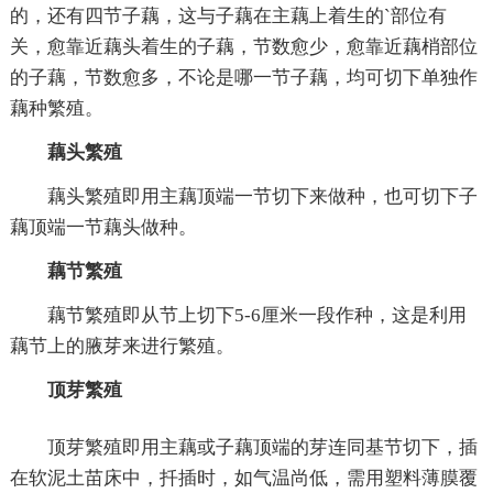
的，还有四节子藕，这与子藕在主藕上着生的`部位有
关，愈靠近藕头着生的子藕，节数愈少，愈靠近藕梢部位
的子藕，节数愈多，不论是哪一节子藕，均可切下单独作
藕种繁殖。
藕头繁殖
藕头繁殖即用主藕顶端一节切下来做种，也可切下子
藕顶端一节藕头做种。
藕节繁殖
藕节繁殖即从节上切下5-6厘米一段作种，这是利用
藕节上的腋芽来进行繁殖。
顶芽繁殖
顶芽繁殖即用主藕或子藕顶端的芽连同基节切下，插
在软泥土苗床中，扦插时，如气温尚低，需用塑料薄膜覆