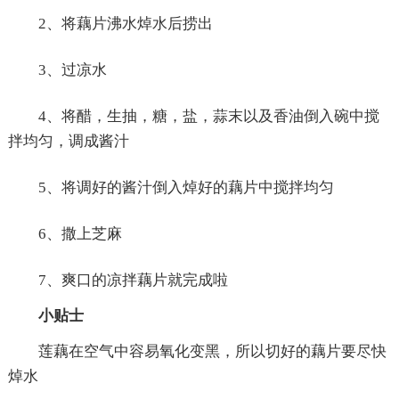
2、将藕片沸水焯水后捞出
3、过凉水
4、将醋，生抽，糖，盐，蒜末以及香油倒入碗中搅
拌均匀，调成酱汁
5、将调好的酱汁倒入焯好的藕片中搅拌均匀
6、撒上芝麻
7、爽口的凉拌藕片就完成啦
小贴士
莲藕在空气中容易氧化变黑，所以切好的藕片要尽快
焯水