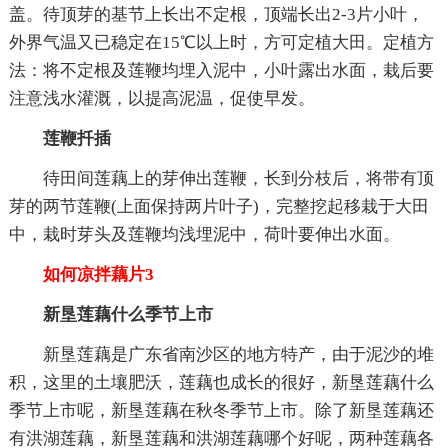
盖。待顶芽的基节上长出不定根，顶端长出2-3片小叶，
外界气温又已稳定在15℃以上时，方可定植大田。定植方
法：将不定根及莲鞭均埋入泥中，小叶露出水面，栽后要
注意浅水灌溉，以提高泥温，促使早发。
莲鞭扦插
待田间莲藕上的芽伸出莲鞭，长到分枝后，将带有顶
芽的两节莲鞭(上面保持两片叶子)，完整挖起移栽于大田
中，栽时芽头及莲鞭均浅埋泥中，荷叶要伸出水面。
如何凉拌藕片3
新垦莲藕什么季节上市
新垦莲藕是广东省南沙区的地方特产，由于泥沙的堆
积，这里的土壤肥沃，莲藕也成长的很好，新垦莲藕什么
季节上市呢，新垦莲藕在秋冬季节上市。除了新垦莲藕还
有洪湖莲藕，新垦莲藕和洪湖莲藕哪个好呢，两种莲藕各