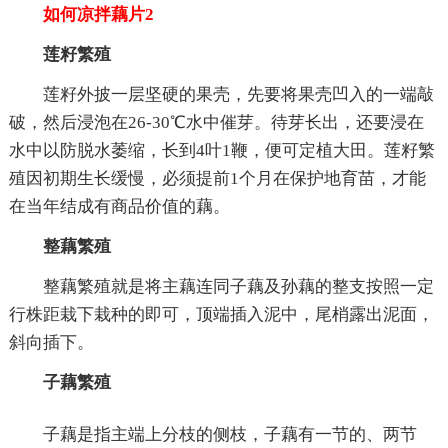
如何凉拌藕片2
莲籽繁殖
莲籽外披一层坚硬的果壳，先要将果壳凹入的一端敲
破，然后浸泡在26-30℃水中催芽。待芽长出，还要浸在
水中以防脱水萎缩，长到4叶1鞭，便可定植大田。莲籽繁
殖因初期生长缓慢，必须提前1个月在保护地育苗，才能
在当年结成有商品价值的藕。
整藕繁殖
整藕繁殖就是将主藕连同子藕及孙藕的整支按照一定
行株距栽下栽种的即可，顶端插入泥中，尾梢露出泥面，
斜向插下。
子藕繁殖
子藕是指主端上分枝的侧枝，子藕有一节的、两节