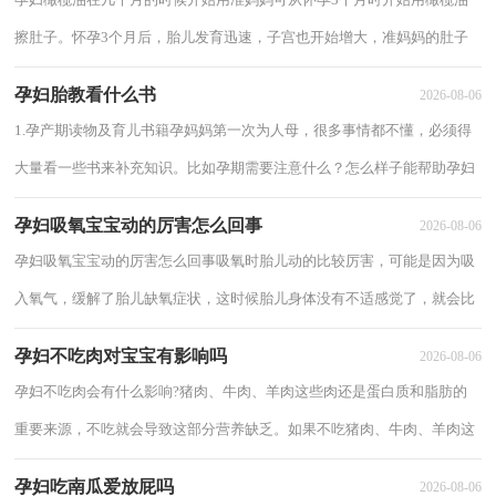
擦肚子。怀孕3个月后，胎儿发育迅速，子宫也开始增大，准妈妈的肚子
也跟着一天天变大，而肚子变大会拉升腹部皮肤...
孕妇胎教看什么书
2026-08-06
1.孕产期读物及育儿书籍孕妈妈第一次为人母，很多事情都不懂，必须得
大量看一些书来补充知识。比如孕期需要注意什么？怎么样子能帮助孕妇
更顺利生产？哪些书适合孕妈看？这类孕产读物...
孕妇吸氧宝宝动的厉害怎么回事
2026-08-06
孕妇吸氧宝宝动的厉害怎么回事吸氧时胎儿动的比较厉害，可能是因为吸
入氧气，缓解了胎儿缺氧症状，这时候胎儿身体没有不适感觉了，就会比
较活泼，从而动的比较厉害。孕妇吸氧有什么感...
孕妇不吃肉对宝宝有影响吗
2026-08-06
孕妇不吃肉会有什么影响?猪肉、牛肉、羊肉这些肉还是蛋白质和脂肪的
重要来源，不吃就会导致这部分营养缺乏。如果不吃猪肉、牛肉、羊肉这
些肉，可能会出现贫血的问题，因为这些肉...
孕妇吃南瓜爱放屁吗
2026-08-06