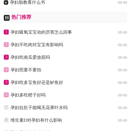
孕妇胎教看什么书
w
08-06
热门推荐
H
1
孕妇吸氧宝宝动的厉害怎么回事
08-06
2
孕妇不吃肉对宝宝有影响吗
08-06
3
孕妇吃南瓜爱放屁吗
08-06
4
孕妇照要不要拍
08-06
5
孕妇吃多宝鱼好还是鲈鱼好
08-06
6
孕妇多吃橙子好吗
08-06
7
孕妇拉肚子能喝无花果叶水吗
08-06
8
维生素D对孕妇有什么影响
08-06