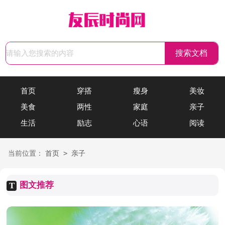
首页
穿搭
瘦身
美妆
美食
两性
家庭
亲子
生活
励志
心语
阅读
>
当前位置：
首页
亲子
图文推荐
T