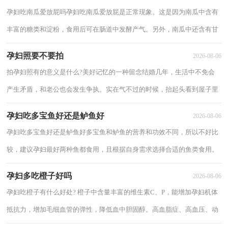
孕妇吃南瓜爱放屁吗孕妇吃南瓜爱放屁是正常现象。这是因为南瓜中含有
丰富的糖类和淀粉，食用后可在肠道中发酵产气。另外，南瓜中还含有甘
露醇，它有通便排毒的作用。所以，就出现了...
孕妇照要不要拍
2026-08-06
拍孕妇照有的意义是什么?美好记忆的一种留念结婚几年，生活中不免会
产生矛盾，和老公也会发生争执。实在气不过的时候，抬起头看到屋子里
挂的婚纱照，不由得想起来之前拍婚纱照的场...
孕妇吃多宝鱼好还是鲈鱼好
2026-08-06
孕妇吃多宝鱼好还是鲈鱼好多宝鱼和鲈鱼的营养和功效不同，所以不好比
较，建议孕妇最好两种鱼都食用，且根据自身需求选择合适的鱼类食用。
多宝鱼富含Ω-3脂肪酸、蛋白质、维生素A...
孕妇多吃橙子好吗
2026-08-06
孕妇吃橙子有什么好处? 橙子中含量丰富的维生素C、P，能增加孕妇机体
抵抗力，增加毛细血管的弹性，降低血中胆固醇。高血脂症、高血压、动
脉硬化者常食橙子有益。橙子所含纤维素和...