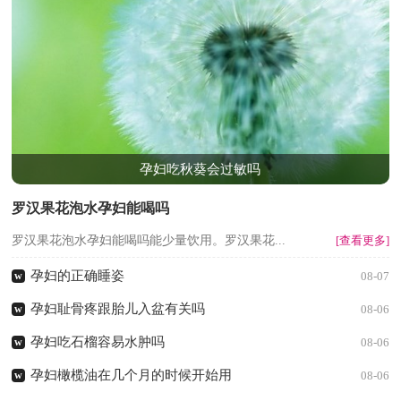
孕妇吃秋葵会过敏吗
罗汉果花泡水孕妇能喝吗
罗汉果花泡水孕妇能喝吗能少量饮用。罗汉果花...
[查看更多]
孕妇的正确睡姿
w
08-07
孕妇耻骨疼跟胎儿入盆有关吗
w
08-06
孕妇吃石榴容易水肿吗
w
08-06
孕妇橄榄油在几个月的时候开始用
w
08-06