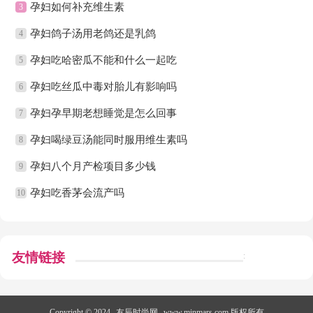
孕妇如何补充维生素
3
孕妇鸽子汤用老鸽还是乳鸽
4
孕妇吃哈密瓜不能和什么一起吃
5
孕妇吃丝瓜中毒对胎儿有影响吗
6
孕妇孕早期老想睡觉是怎么回事
7
孕妇喝绿豆汤能同时服用维生素吗
8
孕妇八个月产检项目多少钱
9
孕妇吃香茅会流产吗
10
友情链接
:
Copyright © 2024
友辰时尚网
www.minmars.com 版权所有