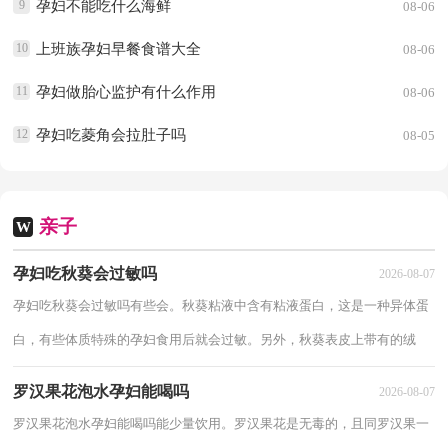
9
孕妇不能吃什么海鲜
08-06
10
上班族孕妇早餐食谱大全
08-06
11
孕妇做胎心监护有什么作用
08-06
12
孕妇吃菱角会拉肚子吗
08-05
亲子
W
孕妇吃秋葵会过敏吗
2026-08-07
孕妇吃秋葵会过敏吗有些会。秋葵粘液中含有粘液蛋白，这是一种异体蛋
白，有些体质特殊的孕妇食用后就会过敏。另外，秋葵表皮上带有的绒
毛，这也是导致过敏的原因之一。所以，一般建议...
罗汉果花泡水孕妇能喝吗
2026-08-07
罗汉果花泡水孕妇能喝吗能少量饮用。罗汉果花是无毒的，且同罗汉果一