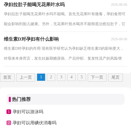
孕妇拉肚子能喝无花果叶水吗
2026-08-06
孕妇拉肚子能喝无花果叶水吗不能喝。首先无花果叶有微毒，孕妇食用可
能会影响到胎儿健康。另外，无花果叶熬水喝并不能彻底治愈拉肚子，它
只有辅助缓解效果，且并不是对所有拉肚子症...
维生素D对孕妇有什么影响
2026-08-06
维生素D对孕妇的作用 现有医学研究认为孕妇缺乏维生素D的影响更大，
对母体本身而言，发生妊娠期糖尿病、产后抑郁、复发性流产的风险增
高。对胎儿的影响更大，与胎儿宫内生长受限...
1
2
3
4
5
首页
上一页
下一页
尾页
热门推荐
孕妇可以游泳吗
1
孕妇可以用碘伏消毒吗
2