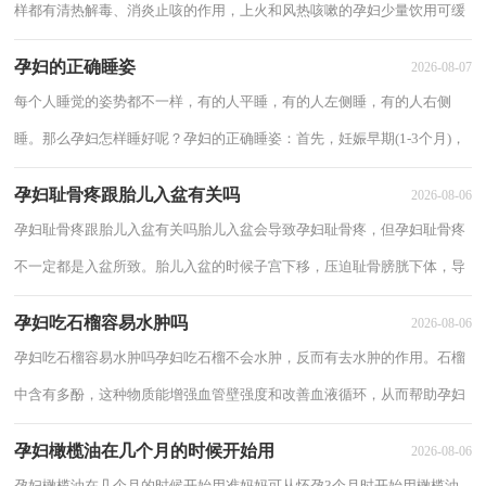
样都有清热解毒、消炎止咳的作用，上火和风热咳嗽的孕妇少量饮用可缓
解病症。但同时，罗汉果花泡水也是寒性的...
孕妇的正确睡姿
2026-08-07
每个人睡觉的姿势都不一样，有的人平睡，有的人左侧睡，有的人右侧
睡。那么孕妇怎样睡好呢？孕妇的正确睡姿：首先，妊娠早期(1-3个月)，
胎儿在子宫内发育仍居在母体盆腔内，外力直接压迫或...
孕妇耻骨疼跟胎儿入盆有关吗
2026-08-06
孕妇耻骨疼跟胎儿入盆有关吗胎儿入盆会导致孕妇耻骨疼，但孕妇耻骨疼
不一定都是入盆所致。胎儿入盆的时候子宫下移，压迫耻骨膀胱下体，导
致各种疼痛感出现;尤其是耻骨，孕妇体内分...
孕妇吃石榴容易水肿吗
2026-08-06
孕妇吃石榴容易水肿吗孕妇吃石榴不会水肿，反而有去水肿的作用。石榴
中含有多酚，这种物质能增强血管壁强度和改善血液循环，从而帮助孕妇
改善孕期水肿的情况。所以说，孕妇吃石榴不...
孕妇橄榄油在几个月的时候开始用
2026-08-06
孕妇橄榄油在几个月的时候开始用准妈妈可从怀孕3个月时开始用橄榄油