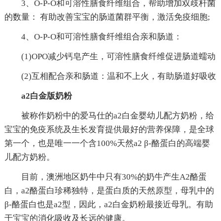
3、O-P-O和可溶性膳食纤维组合，帮助增加双歧杆菌
的数量： 有助改善宝宝的肠道菌群平衡，激活免疫细胞;
4、O-P-O和可溶性膳食纤维组合亲和肠道：
(1)OPO减少钙皂产生，可溶性膳食纤维促进肠道蠕动
(2)互相配合亲和肠道：温和不上火，有助肠道好吸收
a2白金版奶粉
被称作奶粉中的爱马仕的a2白金婴幼儿配方奶粉，给
宝宝的免疫系统及生长发育提供最好的营养保障，是全球
第一个，也是唯一一个含100%天然a2 β-酪蛋白的高端婴
儿配方奶粉。
目前，澳洲地区奶牛中只有30%的奶牛产生A2酪蛋
白，a2酪蛋白珍稀独特，是蛋白质的天然原型，母乳中的
β-酪蛋白也是a2型，因此，a2白金奶粉最接近母乳。有助
于宝宝的消化吸收及长远的健康。