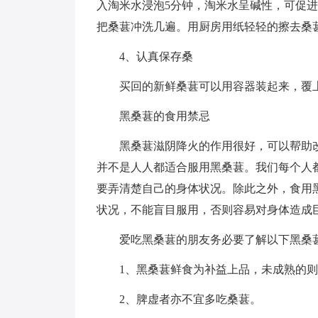
入淘米水浸泡5分钟，淘米水呈碱性，可促
把桑葚冲洗几遍。用厨房用纸轻轻的擦去桑
4、认真保存桑
买回的新鲜桑葚可以用容器装起来，覆
黑桑葚的食用禁忌
黑桑葚滋阴降火的作用很好，可以帮助
并不是人人都适合服用黑桑葚。我们每个人
要弄清楚自己的身体状况。除此之外，食用
状况，不能盲目服用，否则容易对身体造成
爱吃黑桑葚的朋友务必要了解以下黑桑
1、黑桑葚鲜食为补益上品，未成熟的
2、脾虚者亦不宜多吃桑葚。