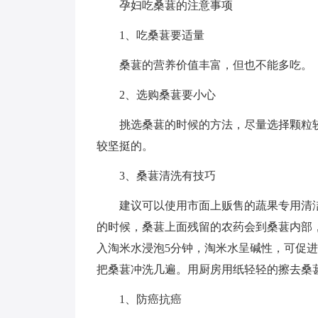
孕妇吃桑葚的注意事项
1、吃桑葚要适量
桑葚的营养价值丰富，但也不能多吃。
2、选购桑葚要小心
挑选桑葚的时候的方法，尽量选择颗粒
较坚挺的。
3、桑葚清洗有技巧
建议可以使用市面上贩售的蔬果专用清
的时候，桑葚上面残留的农药会到桑葚内部
入淘米水浸泡5分钟，淘米水呈碱性，可促
把桑葚冲洗几遍。用厨房用纸轻轻的擦去桑
1、防癌抗癌