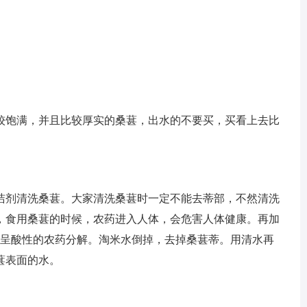
较饱满，并且比较厚实的桑葚，出水的不要买，买看上去比
洁剂清洗桑葚。大家清洗桑葚时一定不能去蒂部，不然清洗
，食用桑葚的时候，农药进入人体，会危害人体健康。再加
进呈酸性的农药分解。淘米水倒掉，去掉桑葚蒂。用清水再
葚表面的水。