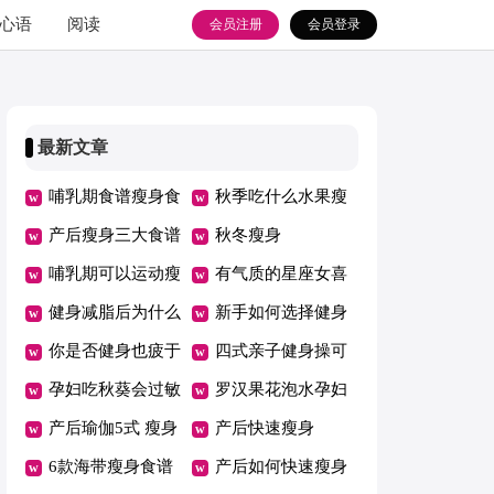
心语
阅读
会员注册
会员登录
最新文章
哺乳期食谱瘦身食
秋季吃什么水果瘦
谱
产后瘦身三大食谱
身
秋冬瘦身
哺乳期可以运动瘦
有气质的星座女喜
身的吗
健身减脂后为什么
欢在哪健身
新手如何选择健身
会容易反弹
你是否健身也疲于
房
四式亲子健身操可
奔命
孕妇吃秋葵会过敏
助产后塑形
罗汉果花泡水孕妇
吗
产后瑜伽5式 瘦身
能喝吗
产后快速瘦身
育儿两不误
6款海带瘦身食谱
产后如何快速瘦身