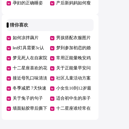
孕妇的正确睡姿
（热）
产后新妈妈如何瘦
身瘦器官
猜你喜欢
如何凉拌藕片
男孩搭配衣服图片
led灯具需要3c认
梦到参加初恋的婚
证吗
梦见死人在自家院
礼了什么意思
常用正能量晚安鸡
子里
十二星座喜欢的花
汤汇总135句精选
关于正能量早安问
朵图片
接近母乳口味清淡
候语大全195句
社区儿童活动方案
奶粉排名
冬季减肥 7天快速
小女生10到12岁最
瘦身小窍门
关于兔子的句子
火衣服夏天搭配
适合初中生的亲子
墙面贴胶带后撕下
活动
十二星座谁经常在
来后墙面掉皮了怎
晚上哭
么修补