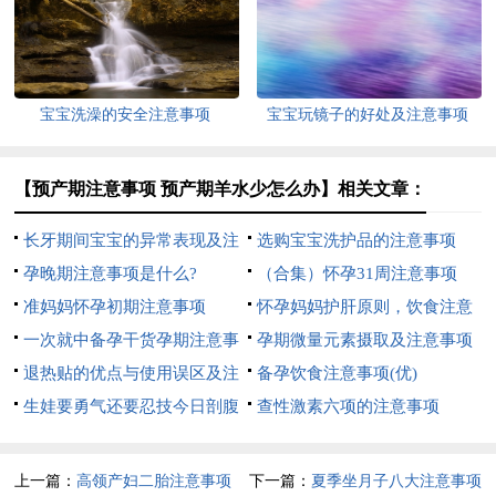
宝宝洗澡的安全注意事项
宝宝玩镜子的好处及注意事项
【预产期注意事项 预产期羊水少怎么办】相关文章：
长牙期间宝宝的异常表现及注
选购宝宝洗护品的注意事项
意事项
孕晚期注意事项是什么?
（合集）怀孕31周注意事项
准妈妈怀孕初期注意事项
怀孕妈妈护肝原则，饮食注意
一次就中备孕干货孕期注意事
事项
孕期微量元素摄取及注意事项
项
退热贴的优点与使用误区及注
备孕饮食注意事项(优)
意事项
生娃要勇气还要忍技今日剖腹
查性激素六项的注意事项
产注意事项来也
上一篇：
高领产妇二胎注意事项
下一篇：
夏季坐月子八大注意事项