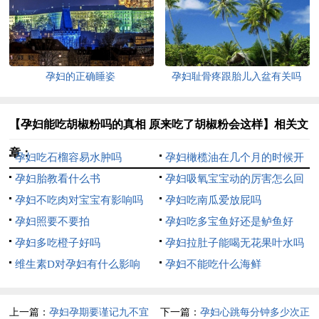
孕妇的正确睡姿
孕妇耻骨疼跟胎儿入盆有关吗
【孕妇能吃胡椒粉吗的真相 原来吃了胡椒粉会这样】相关文
章：
孕妇吃石榴容易水肿吗
孕妇橄榄油在几个月的时候开
孕妇胎教看什么书
始用
孕妇吸氧宝宝动的厉害怎么回
孕妇不吃肉对宝宝有影响吗
事
孕妇吃南瓜爱放屁吗
孕妇照要不要拍
孕妇吃多宝鱼好还是鲈鱼好
孕妇多吃橙子好吗
孕妇拉肚子能喝无花果叶水吗
维生素D对孕妇有什么影响
孕妇不能吃什么海鲜
上一篇：
孕妇孕期要谨记九不宜
下一篇：
孕妇心跳每分钟多少次正