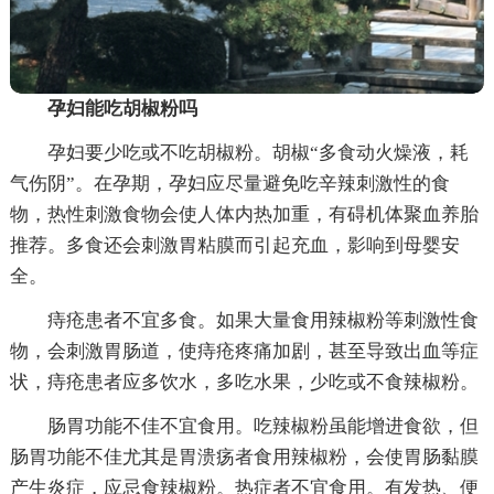
孕妇能吃胡椒粉吗
孕妇要少吃或不吃胡椒粉。胡椒“多食动火燥液，耗
气伤阴”。在孕期，孕妇应尽量避免吃辛辣刺激性的食
物，热性刺激食物会使人体内热加重，有碍机体聚血养胎
推荐。多食还会刺激胃粘膜而引起充血，影响到母婴安
全。
痔疮患者不宜多食。如果大量食用辣椒粉等刺激性食
物，会刺激胃肠道，使痔疮疼痛加剧，甚至导致出血等症
状，痔疮患者应多饮水，多吃水果，少吃或不食辣椒粉。
肠胃功能不佳不宜食用。吃辣椒粉虽能增进食欲，但
肠胃功能不佳尤其是胃溃疡者食用辣椒粉，会使胃肠黏膜
产生炎症，应忌食辣椒粉。热症者不宜食用。有发热、便