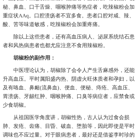
秘、鼻血、口干舌燥、咽喉肿痛等热症者，吃辣椒粉会加
重症状AAq。口腔溃疡者不宜多食。患者口腔对咸、辣、
酸、苦等味道敏感，吃辣椒粉会加重疼痛。
除以上这些患者，还有高血压病人、泌尿系统结石患
者和风热病患者也都尤应注意不食用辣椒粉。
胡椒粉的副作用：
中医理论认为，胡椒除了会令人产生舌麻感外，还能
升高血压。平时属阳盛内热、阴虚火旺体质者和孕妇，以
及有咯血、鼻衄(流鼻血)、便血、便秘、痔疮、高血压、
胃溃疡、牙龈红肿、咽喉肿痛、口臭等病症者，应禁食或
少食胡椒。
从祖国医学角度讲，胡椒性热，古人认为过食会损
肺、发疮、齿痛、目昏、破血、堕胎等，因此即使是平时
调味也不应过量。对于眼病患者，最好还是借鉴李时珍的