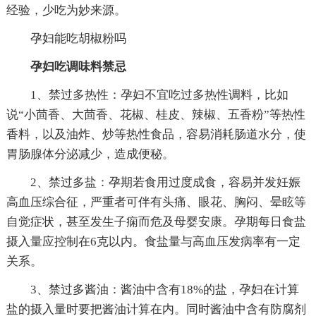
经验，少吃为妙来源。
孕妇能吃胡椒粉吗
孕妇吃调味料禁忌
1、禁过多热性：孕妇不宜吃过多热性调料，比如
说“小茴香、大茴香、花椒、桂皮、辣椒、五香粉”等热性
香料，以及油炸、炒等热性食品，容易消耗肠道水分，使
胃肠腺体分泌减少，造成便秘。
2、禁过多盐：孕期若食用过度成食，容易并发妊娠
高血压综合征，严重者可伴有头痛、眼花、胸闷、晕眩等
自觉症状，甚至发生子痫而危及母婴安康。孕期每日食盐
摄入量应控制在6克以内。食盐量与高血压发病率有一定
关系。
3、禁过多酱油：酱油中含有18%的盐，孕妇在计算
盐的摄入量时要把酱油计算在内。同时酱油中含有防腐剂