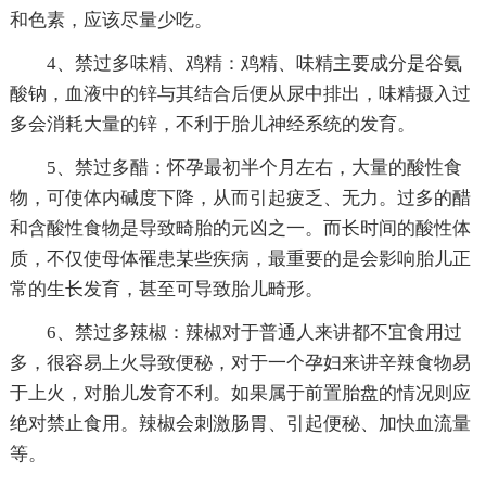
和色素，应该尽量少吃。
4、禁过多味精、鸡精：鸡精、味精主要成分是谷氨
酸钠，血液中的锌与其结合后便从尿中排出，味精摄入过
多会消耗大量的锌，不利于胎儿神经系统的发育。
5、禁过多醋：怀孕最初半个月左右，大量的酸性食
物，可使体内碱度下降，从而引起疲乏、无力。过多的醋
和含酸性食物是导致畸胎的元凶之一。而长时间的酸性体
质，不仅使母体罹患某些疾病，最重要的是会影响胎儿正
常的生长发育，甚至可导致胎儿畸形。
6、禁过多辣椒：辣椒对于普通人来讲都不宜食用过
多，很容易上火导致便秘，对于一个孕妇来讲辛辣食物易
于上火，对胎儿发育不利。如果属于前置胎盘的情况则应
绝对禁止食用。辣椒会刺激肠胃、引起便秘、加快血流量
等。