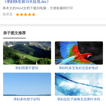
《孕妇快生前10天征兆.doc》
将本文的Word文档下载到电脑，方便收藏和打印
推荐度：
亲子图文推荐
孕妇照要不要拍
孕妇吃多宝鱼好还是鲈鱼好
孕妇多吃橙子好吗
孕妇拉肚子能喝无花果叶水吗