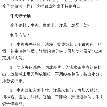
饺子馅做法一样)，这样做成的饺子特别爽口。
牛肉饺子馅
饺子馅料：牛肉、白萝卜、洋葱、鸡蛋、姜汁
制作方法：
1、牛肉去净筋膜、洗净，绞成细茸，用嫩肉粉、料
酒、花生油拌匀后，静置约40分钟，再加姜汁及清水250
克搅拌均匀。
2、萝卜去皮洗净，切成厚片，入沸水锅中煮熟后捞
出，放菜墩上用刀剁成细粒，再用纱布包住，挤出水分，
洋葱切细末。
3、牛肉茸加入萝卜粒、洋葱末和匀，再加入精盐、
胡椒粉、酱油、味精、香油、干淀粉、鸡蛋液拌匀，牛肉
饺子馅即成。