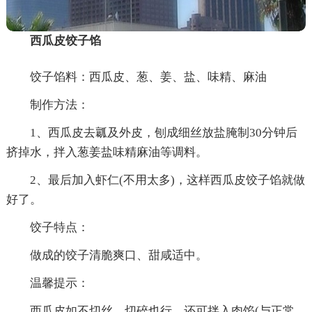
西瓜皮饺子馅
饺子馅料：西瓜皮、葱、姜、盐、味精、麻油
制作方法：
1、西瓜皮去瓤及外皮，刨成细丝放盐腌制30分钟后
挤掉水，拌入葱姜盐味精麻油等调料。
2、最后加入虾仁(不用太多)，这样西瓜皮饺子馅就做
好了。
饺子特点：
做成的饺子清脆爽口、甜咸适中。
温馨提示：
西瓜皮如不切丝，切碎也行，还可拌入肉馅(与正常