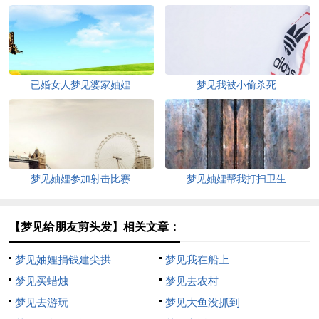
已婚女人梦见婆家妯娌
梦见我被小偷杀死
梦见妯娌参加射击比赛
梦见妯娌帮我打扫卫生
【梦见给朋友剪头发】相关文章：
梦见妯娌捐钱建尖拱
梦见我在船上
梦见买蜡烛
梦见去农村
梦见去游玩
梦见大鱼没抓到