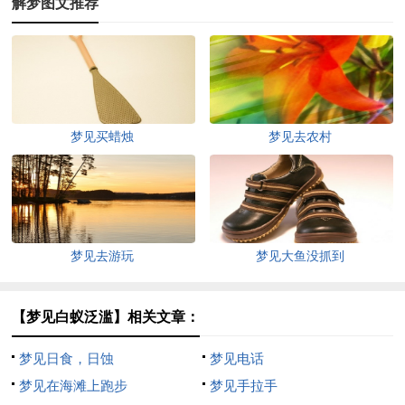
解梦图文推荐
梦见买蜡烛
梦见去农村
梦见去游玩
梦见大鱼没抓到
【梦见白蚁泛滥】相关文章：
梦见日食，日蚀
梦见电话
梦见在海滩上跑步
梦见手拉手