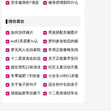
肌吗
安全健身的7项提
身减压操
健身房增肌吃什么
示
猜你喜欢
如何凉拌藕片
男孩搭配衣服图片
led灯具需要3c认
梦到参加初恋的婚
证吗
梦见死人在自家院
礼了什么意思
常用正能量晚安鸡
子里
十二星座喜欢的花
汤汇总135句精选
关于正能量早安问
朵图片
接近母乳口味清淡
候语大全195句
社区儿童活动方案
奶粉排名
冬季减肥 7天快速
小女生10到12岁最
瘦身小窍门
关于兔子的句子
火衣服夏天搭配
适合初中生的亲子
墙面贴胶带后撕下
活动
十二星座谁经常在
来后墙面掉皮了怎
晚上哭
么修补