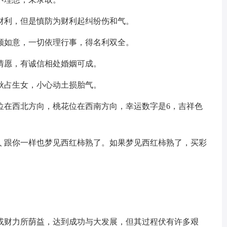
财利，但是慎防为财利起纠纷伤和气。
顺如意，一切依理行事，得名利双全。
情愿，有诚信相处婚姻可成。
秋占生女，小心动土损胎气。
位在西北方向，桃花位在西南方向，幸运数字是6，吉祥色
人 跟你一样也梦见西红柿熟了。如果梦见西红柿熟了，买彩
或财力所荫益，达到成功与大发展，但其过程伏有许多艰