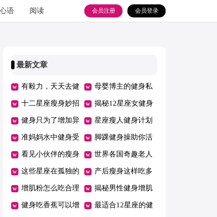
心语
阅读
会员注册
会员登录
最新文章
有毅力，天天去健
母婴博主的健身私
身房打卡健身的星
十二星座瘦身妙招
教
揭秘12星座女健身
座
大公开
健身只为了增加异
常见目的
星座瘦人健身计划
性缘的星座
准妈妈水中健身受
怎么制定
脚踝健身操助你活
益多
看见小伙伴的瘦身
到百岁
世界各国奇趣老人
过程，下决心却也
这些星座在孤独的
健身法
产后瘦身这样吃多
瘦不下的摩羯座
时候选择健身
增肌粉怎么吃合理
蒸煮少放油
揭秘男性健身增肌
又健身
健身吃香蕉可以增
秘密
最适合12星座的健