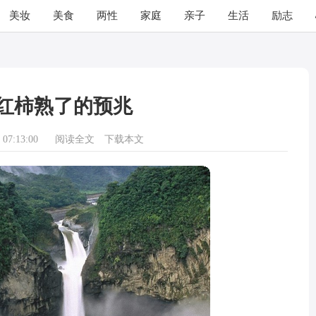
美妆
美食
两性
家庭
亲子
生活
励志
红柿熟了的预兆
07:13:00
阅读全文
下载本文