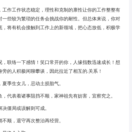
，工作工作状态稳定，理性和克制的禀性让你的工作整整有
时一些较为繁琐的任务会挑战你的耐性。但总体来说，你对
底，将有机会接触到工作上的新领域，把心态放低，积极学
况，联络一下感情！笑口常开的你，人缘指数迅速成长！想
身旁的人积极闲聊攀谈，因此拉近了相互的.关系！
，夏季生女儿，忌动土损胎气。
鱼，代表着诸事阻挡不顺，家神祖先有妨害，宜察究之。
解决僵局或误解则可成。
稍不顺，退守再次整治再经营。