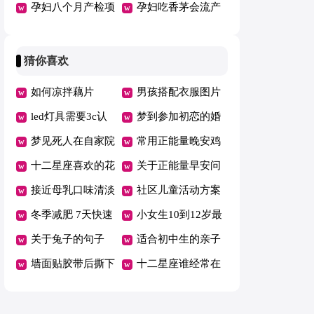
觉是怎么回事
孕妇八个月产检项
时服用维生素吗
孕妇吃香茅会流产
目多少钱
吗
猜你喜欢
如何凉拌藕片
男孩搭配衣服图片
led灯具需要3c认
梦到参加初恋的婚
证吗
梦见死人在自家院
礼了什么意思
常用正能量晚安鸡
子里
十二星座喜欢的花
汤汇总135句精选
关于正能量早安问
朵图片
接近母乳口味清淡
候语大全195句
社区儿童活动方案
奶粉排名
冬季减肥 7天快速
小女生10到12岁最
瘦身小窍门
关于兔子的句子
火衣服夏天搭配
适合初中生的亲子
墙面贴胶带后撕下
活动
十二星座谁经常在
来后墙面掉皮了怎
晚上哭
么修补