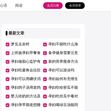
心语
阅读
会员注册
会员登录
最新文章
梦见去农村
孕妇不能吃什么海
上班族孕妇早餐食
鲜
备孕健身需要注意
谱大全
孕妇做胎心监护有
什么
新的营养瘦身方法
什么作用
孕妇吃菱角会拉肚
孕妇可以游泳吗
子吗
孕妇可以用碘伏消
孕妇如何补充维生
毒吗
孕妇鸽子汤用老鸽
素
孕妇吃哈密瓜不能
还是乳鸽
婴儿转奶的方法及
和什么一起吃
孕妇吃丝瓜中毒对
注意事项
孕妇孕早期老想睡
胎儿有影响吗
孕妇喝绿豆汤能同