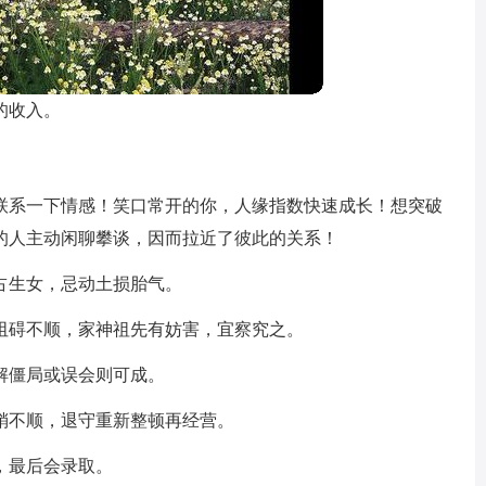
的收入。
联系一下情感！笑口常开的你，人缘指数快速成长！想突破
的人主动闲聊攀谈，因而拉近了彼此的关系！
占生女，忌动土损胎气。
阻碍不顺，家神祖先有妨害，宜察究之。
解僵局或误会则可成。
稍不顺，退守重新整顿再经营。
，最后会录取。