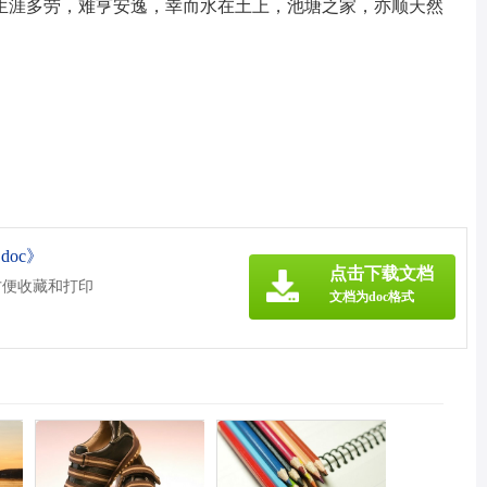
生涯多劳，难亨安逸，幸而水在土上，池塘之家，亦顺天然
oc》
点击下载文档
方便收藏和打印
文档为doc格式