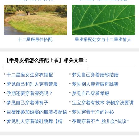
十二星座最佳搭配
星座搭配处女与十二星座情人
【半身皮裙怎么搭配上衣】相关文章：
十二星座女生穿衣搭配
梦见自己穿着婚纱结婚
梦见自己和别人穿着警服
梦见别人穿着破鞋跳舞
孕期还要穿着漂亮吗？
梦见自己穿着孝服
梦见自己穿着薄裤子
宝宝穿着有技术 衣物穿洗要讲
巨蟹座参加婚宴的服装搭配秘
究
梦见穿着干净的衬衫
籍
梦见别人穿着破鞋跳舞【精
孕期穿着不当 胎儿会“抗议”
华】